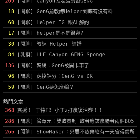
269
[閒聊] Canyon確定續約留GENG
18
[閒聊] GenG前教練Helper到底有沒有料
60
[閒聊] Helper IG 跟AL解約
17
[閒聊] helper是不是很爽?
30
[閒聊] 教練 Helper 結婚
84
[乳摸] HLE Canyon GENG Sponge
136
[閒聊] 韓網：GenG被開卡車了
96
[閒聊] 虎撲評分：GenG vs DK
59
[閒聊] GenG要怎麼輸？
熱門文章
368
震撼！ 丁特FB 小丁z打贏復活賽！！
286
[閒聊] 管澤元：雙敗賽制 敗者應該贏勝者兩個BO5
266
[閒聊] ShowMaker：只要不放棄總有一天會得償所