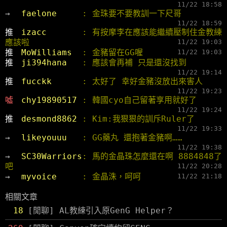
11/22 18:58
→ 
faelone     
: 金珠要不要教訓一下尺哥
11/22 18:59
推 
izacc       
: 有按摩李在應該能繼續壓制住金教練 
應該啦
11/22 19:03
推 
MoWilliams  
: 金豬留在GG喔
11/22 19:03
推 
ji394hana   
: 應該會再補 只是還沒找到
11/22 19:14
推 
fucckk      
: 太好了 幸好金豬沒放出來害人
11/22 19:23
噓 
chy19890517 
: 韓國cyo自己留著享用就好了
11/22 19:24
推 
desmond8862 
: Kim:我狠狠的訓斥Ruler了
11/22 19:33
→ 
likeyouuu   
: GG藥丸 還抱著金豬啊……
11/22 19:38
→ 
SC30Warriors
: 馬的金晶珠怎麼還在啊 8884848了
吧
11/22 20:28
→ 
myvoice     
: 金晶洙，呵呵
11/22 21:18
相關文章
18
[閒聊] AL教練引入原GenG Helper？