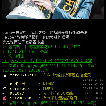
GenG在搞定選手陣容之後，也持續在維持後勤基礎
Helper教練獲得續約，Kim教練也續留
算是維持住了後勤基本盤--
※ 發信站: 批踢踢實業坊(PTT.LoL), 來自:
111.71.214.156 (臺灣)
※ 文章網址:
https://ptt.lol/LoL/M.1732271849.A.ABF
※ 編輯: SungKyungMW (111.71.214.156 臺灣),
11/22/2024 18:38:27
推 
zero9613719 
: 有料 脫離白痴賽區直接起飛
11/22 18:37
→ 
nadleeh     
: Kim呢
11/22 18:38
推 
cornsoup    
: 請補字
11/22 18:39
→ 
Kai877      
: 又一個前PSG教練
11/22 18:39
噓 
Satomisan   
: 有軟手咖簽誰都沒用
11/22 18:39
※ 編輯: SungKyungMW (111.71.214.156 臺灣),