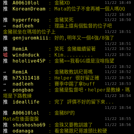
推 
A00610lol   
: 金豬XD
11/22 18:49
推 
KoreanDream 
: Mata的位子不會再補一個人嗎QQ
11/22 18:49
推 
hyperfrog   
: 金豬笑死
11/22 18:50
→ 
nadleeh     
: 理論上還有個監督的位子吧
金豬就坐在瑪塔的位子上
11/22 18:51
推 
genjuromkiii
: 好的,明年又一個4強/8強了
11/22 18:51
推 
RemiA       
: 笑死 金豬繼續留著
11/22 18:52
噓 
windnduck   
: Kim..........
11/22 18:52
推 
hololive45P 
: 金豬==我看GG還是沒啥指望
11/22 18:52
→ 
RemiA       
: 金豬敢教訓尺哥嗎
11/22 18:52
推 
h75311418   
: Helper 很好留正確
11/22 18:52
→ 
nadleeh     
: 賽季中踢了拿buff
11/22 18:53
→ 
pongbao     
: 金豬是監督吧，helper是教練，瑪
塔是下路教練
11/22 18:54
推 
ideallife   
: 完了 評價不好的留下來...
11/22 18:54
推 
A00610lol   
: 金豬BP的
Mata在後面復盤
11/22 18:55
推 
shoshosho69 
: 金珠又要教訓誰了
11/22 18:56
推 
odanaga     
: 看金豬跟尺哥誰頭比較硬