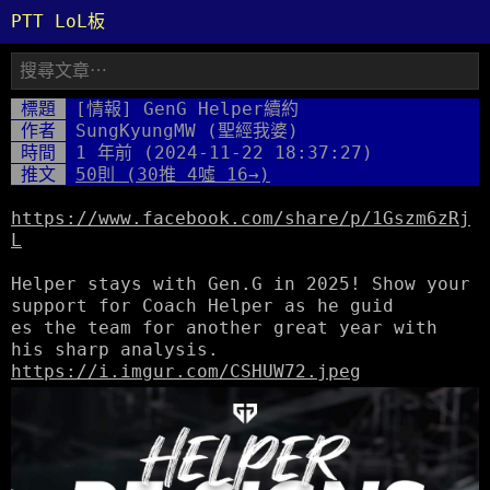
PTT LoL板
標題
[情報] GenG Helper續約
作者
SungKyungMW (聖經我婆)
時間
1 年前
(2024-11-22 18:37:27)
推文
50則 (30推 4噓 16→)
https://www.facebook.com/share/p/1Gszm6zRj
L
Helper stays with Gen.G in 2025! Show your
support for Coach Helper as he guid
es the team for another great year with
his sharp analysis.
https://i.imgur.com/CSHUW72.jpeg