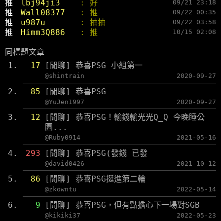
推 
lbj94ji3    
: 好
09/21 23:18
推 
Wall08377   
: 推
09/22 00:35
推 
u987u       
: 抽抽
09/22 03:58
推 
Himm3Q886   
: 推
10/15 02:08
同標題文章
17
[閒聊] 恭喜PSG 小組第一
@shintrain
2020-09-27
85
[閒聊] 恭喜PSG
@YuJen1997
2020-09-27
12
[閒聊] 恭喜PSG！輸錢輸光光Q_Q 今晚睡公
園...
@Ruby0914
2021-05-16
293
[閒聊] 恭喜PSG(發錢 已發
@david0426
2021-10-12
86
[閒聊] 恭喜PSG挺進第二輪
@zkowntu
2022-05-14
9
[閒聊] 恭喜PSG，但有點擔心下一場對SGB
@kikiki37
2022-05-23