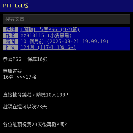
PTT LoL板
標題
[閒聊] 恭喜PSG
(9/9篇)
作者
ez910115 (小隻黑黑)
時間
10 個月前
(2025-09-21 19:09:19)
推文
124則 (117推 1噓 6→)
恭喜PSG 保底16強
無庸置疑
16強 >>>17強
直接抽發錢啦，隨機10人100P
趁現在還可以吹23天
各位能預祝我23天後再發P嗎?