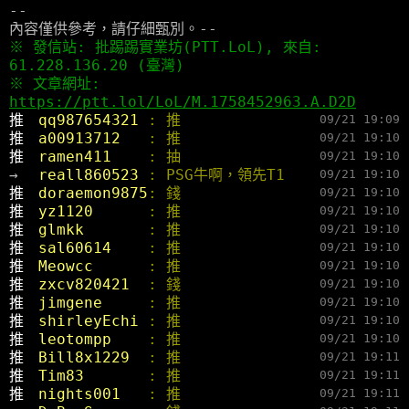
--
內容僅供參考，請仔細甄別。--
※ 發信站: 批踢踢實業坊(PTT.LoL), 來自:
61.228.136.20 (臺灣)
※ 文章網址:
https://ptt.lol/LoL/M.1758452963.A.D2D
推 
qq987654321 
: 推
09/21 19:09
推 
a00913712   
: 推
09/21 19:10
推 
ramen411    
: 抽
09/21 19:10
→ 
reall860523 
: PSG牛啊，領先T1
09/21 19:10
推 
doraemon9875
: 錢
09/21 19:10
推 
yz1120      
: 推
09/21 19:10
推 
glmkk       
: 推
09/21 19:10
推 
sal60614    
: 推
09/21 19:10
推 
Meowcc      
: 推
09/21 19:10
推 
zxcv820421  
: 錢
09/21 19:10
推 
jimgene     
: 推
09/21 19:10
推 
shirleyEchi 
: 推
09/21 19:10
推 
leotompp    
: 推
09/21 19:10
推 
Bill8x1229  
: 推
09/21 19:11
推 
Tim83       
: 推
09/21 19:11
推 
nights001   
: 推
09/21 19:11