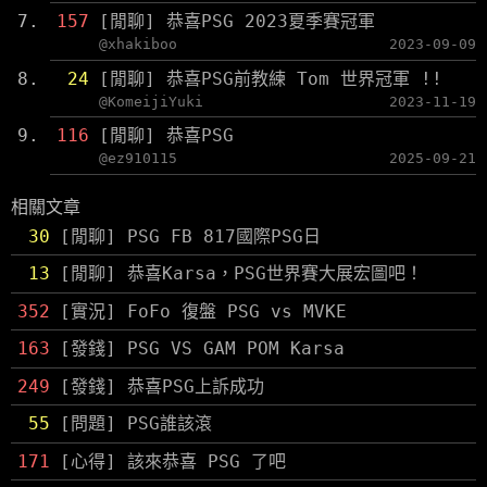
157
[閒聊] 恭喜PSG 2023夏季賽冠軍
@xhakiboo
2023-09-09
24
[閒聊] 恭喜PSG前教練 Tom 世界冠軍 !!
@KomeijiYuki
2023-11-19
116
[閒聊] 恭喜PSG
@ez910115
2025-09-21
相關文章
30
[閒聊] PSG FB 817國際PSG日
13
[閒聊] 恭喜Karsa，PSG世界賽大展宏圖吧！
352
[實況] FoFo 復盤 PSG vs MVKE
163
[發錢] PSG VS GAM POM Karsa
249
[發錢] 恭喜PSG上訴成功
55
[問題] PSG誰該滾
171
[心得] 該來恭喜 PSG 了吧