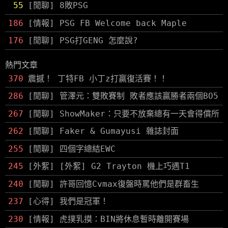
55
[閒聊] 8敗PSG
186
[情報] PSG FB Welcome back Maple
176
[閒聊] PSG打GENG 怎麼說?
熱門文章
370
震撼！ 丁特FB 小丁z打贏復活賽！！
286
[閒聊] 管澤元：雙敗賽制 敗者應該贏勝者兩個BO5
267
[閒聊] ShowMaker：只要不放棄總有一天會得償所
262
[閒聊] Faker & Gumayusi 雜誌封面
255
[閒聊] 四個字總結EWC
245
[外絮] [外絮] G2 Trayton 機上巧遇T1
240
[閒聊] 許哥回憶Cvmax復盤時罵他們是群畜生
237
[心得] 我們是冠軍！
230
[情報] 虎撲乳摸：BIN將休息暫時離開賽場