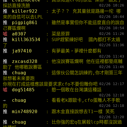
採訪直接洗臉
02/26 10:26
推 
killer922   
: 太子？？ 充其量就是路邊一坨 哪
來的自信可以去LPL
02/26 10:44
推 
pigpig861   
: 雖然是事實但你不能這麼直白的說自
己賽區爛啊
02/26 10:54
噓 
a0307       
: 菜是原罪
02/26 11:26
推 
kill363534  
: SUP趕緊練好吧  國內都打不太過
了
02/26 11:36
推 
ja97410     
: 有夢最美，夢裡什麼都有
02/26 11:43
推 
zxcasd328   
: 他沒說賽區爛啊 他在這裡都墊底輔
助了 他哪敢說賽區
02/26 11:46
推 
chuag       
: 這傢伙公關怎訓練的,你才剛簽三年
就想著未來要跑
你現在打成這樣應該是要求求cfo不要但雕你吧
02/26 12:17
噓 
dog51485    
: 憨一個敢在台灣講這種話
02/26 12:18
→ 
chuag       
: 看看老k跟歐卡,cfo蛋雕人不手軟
的
02/26 12:18
推 
min748920   
: 跟木金直接說想去T1一樣 笑死
02/26 12:20
推 
chuag       
: 比你強的宏q在屠殺lcp時都沒說過