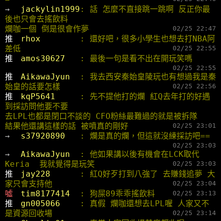
→ 
jackylin1999
: 話 怎麼不直接跳一跳啊 反正你最
後也只會去搖飲料
爛咖一個 倒是很會作夢
02/25 22:47
推 
rhox        
: 還好吧，很多小學生也想去打NBA阿 
差低
02/25 22:55
推 
amos30627   
: 最後一句是看不出在開玩笑嗎
02/25 22:55
推 
AikawaJyun  
: 我去西安秦始皇陵玩也有想過我是秦
始皇的話要怎樣
02/25 22:56
推 
kqP5641     
: 先不提他打的爛 紅Q去年打的好遇
到採訪問他要不要
去LPL也都是閉口不談的 CFO粉絲最難過的就是被拆隊
結果他還講這樣的話 被噴真的剛好
02/25 23:01
→ 
s37920890   
: 爛是真的爛，但這就沒練採訪吧==
02/25 23:03
→ 
AikawaJyun  
: 他如果講以後有機會在LCK取代
Keria  我就覺得是玩笑
02/25 23:03
推 
jay228      
: 紅Q好歹打到八強了 去賺錢追夢 大
家只會支持他
02/25 23:04
噓 
tim8177414  
: 狗屎89乖乖搖飲料
02/25 23:13
推 
gn005066    
: 真假 爛咖還想去LPL喔 人家又不
是資源回收場
02/25 23:14