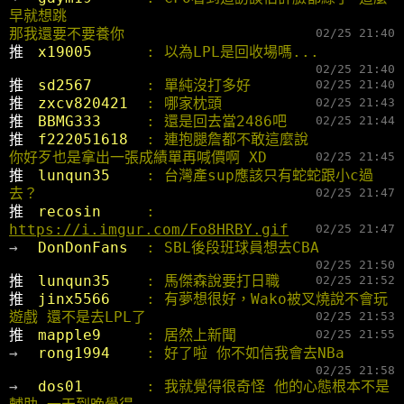
早就想跳
那我還要不要養你
02/25 21:40
推 
x19005      
: 以為LPL是回收場嗎...
02/25 21:40
推 
sd2567      
: 單純沒打多好
02/25 21:40
推 
zxcv820421  
: 哪家枕頭
02/25 21:43
推 
BBMG333     
: 還是回去當2486吧
02/25 21:44
推 
f222051618  
: 連抱腿詹都不敢這麼說
你好歹也是拿出一張成績單再喊價啊 XD
02/25 21:45
推 
lunqun35    
: 台灣產sup應該只有蛇蛇跟小c過
去？
02/25 21:47
推 
recosin     
: 
https://i.imgur.com/Fo8HRBY.gif
02/25 21:47
→ 
DonDonFans  
: SBL後段班球員想去CBA
02/25 21:50
推 
lunqun35    
: 馬傑森說要打日職
02/25 21:52
推 
jinx5566    
: 有夢想很好，Wako被叉燒說不會玩
遊戲 還不是去LPL了
02/25 21:53
推 
mapple9     
: 居然上新聞
02/25 21:55
→ 
rong1994    
: 好了啦 你不如信我會去NBa
02/25 21:58
→ 
dos01       
: 我就覺得很奇怪 他的心態根本不是