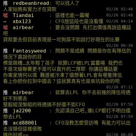
推 
redbeanbread
: 可以找人了
人家姑媽有實力才在貸款
02/26 02:46
噓 
Tiandai     
: 這樣也能一篇喔
02/26 02:48
→ 
xbx123      
: CFO放這段也是沒看懂
02/26 04:14
噓 
airbear     
: 要去沒問題 先打出價值再說這種話
吧
貸款要去但目前表現是一坨狗屎不如說打好現在的比賽
02/26 06:38
推 
Fantasyweed 
: 問題不是成績 問題是你在有隊伍的
情況下直說你的目
標是跳槽…太年輕了孩子 就算LCP被LPL當農場 我們也
不是次級聯賽更不是可以直升的二隊耶 你講這種話要
你東家情何以堪 難道被冷凍了還想著LPL會有哪隻隊伍
看上你把你拉到中國去？這就算真有也是來坑殺你的吧
02/26 07:11
推 
airbear     
: 就算去LPL 你不去前幾的隊伍待遇
好不到哪去
堅毅組涅槃組的待遇搞不好還不如CFO
02/26 07:56
推 
ja2200      
: 先認清自己吧,連LCP都打不明白還
想去LPL
02/26 07:59
推 
acd88001    
: CFO沒教怎麼受訪嗎 有能力可以出
去沒錯但這樣很敗
隊伍好感==
02/26 08:08