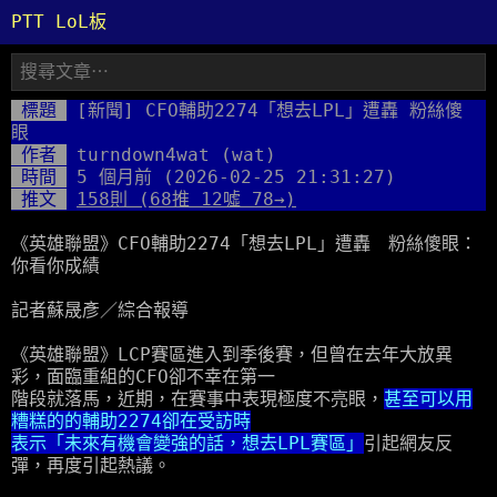
PTT LoL板
標題
[新聞] CFO輔助2274「想去LPL」遭轟 粉絲傻
眼
作者
turndown4wat (wat)
時間
5 個月前
(2026-02-25 21:31:27)
推文
158則 (68推 12噓 78→)
《英雄聯盟》CFO輔助2274「想去LPL」遭轟 粉絲傻眼：
你看你成績
記者蘇晟彥／綜合報導
《英雄聯盟》LCP賽區進入到季後賽，但曾在去年大放異
彩，面臨重組的CFO卻不幸在第一
階段就落馬，近期，在賽事中表現極度不亮眼，
甚至可以用
糟糕的的輔助2274卻在受訪時
表示「未來有機會變強的話，想去LPL賽區」
引起網友反
彈，再度引起熱議。