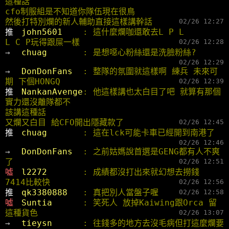
這種話
cfo制服組是不知道你隊伍現在很鳥
然後打特別爛的新人輔助直接這樣講幹話
02/26 12:27
推 
john5601    
: 這什麼爛咖還敢去L P L
L C P玩得跟屎一樣
02/26 12:28
→ 
chuag       
: 是想噁心粉絲還是洗臉粉絲?
02/26 12:29
→ 
DonDonFans  
: 整隊的氛圍就這樣啊 練兵 未來可
期 下個HONGQ
02/26 12:39
推 
NankanAvenge
: 他這樣講也太白目了吧 就算有那個
實力還沒離隊都不
該講這種話
又爛又白目 給CFO開出隱藏款了
02/26 12:45
推 
chuag       
: 這在lck可能卡車已經開到南港了
02/26 12:46
→ 
DonDonFans  
: 之前姑媽說首選是GENG都有人不爽
了
02/26 12:51
噓 
l2272       
: 成績都沒打出來就幻想去撈錢 
7414比較快
02/26 12:56
推 
qk3380888   
: 真把別人當盤子喔
02/26 12:58
噓 
Suntia      
: 笑死人 放掉Kaiwing跟Orca 留
這種貨色
02/26 13:07
→ 
tieysn      
: 往錢多的地方去沒毛病但打這麼爛要