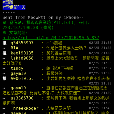
#蛋雕
#電競武則天
-----
Sent from MeowPtt on my iPhone--
※ 發信站: 批踢踢實業坊(PTT.LoL), 來自:
223.137.190.38 (臺灣)
※ 文章網址:
https://ptt.lol/LoL/M.1772026290.A.837
推 
q34355997   
: cfo農場
02/25 21:33
→ 
BIA         
: 他是什麼做夢人士嗎？
02/25 21:33
推 
keel90135   
: 笑死誰要這咖
02/25 21:33
→ 
lskjd9058   
: 晟彥上ptt就收割一篇新聞喔 記者
太好賺了8
02/25 21:35
→ 
tindy       
: 蛤 影片下架喔
02/25 21:37
→ 
gaym19      
: 超級好笑
02/25 21:38
推 
A00610lol   
: 小碧姐再怎麼神 這咖也賣不出去啦
02/25 21:38
→ 
gaym19      
: 直接在訪談宣布自己正在騎驢找馬
連包裝都不會 比賽也不會打 大概就這樣了
02/25 21:39
→ 
as3366700   
: 影片有下嗎 我看版上那篇文的影片
還再啊
02/25 21:39
→ 
ThreekRoger 
: 人總是要有夢
02/25 21:40
→ 
gaym19      
: CFO看到這訪談估計臉都綠了 這麼