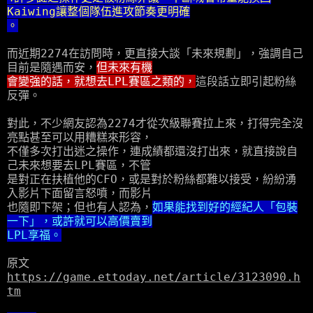
Kaiwing讓整個隊伍進攻節奏更明確
。
而近期2274在訪問時，更直接大談「未來規劃」，強調自己
目前是隨遇而安，
但未來有機
會變強的話，就想去LPL賽區之類的，
這段話立即引起粉絲
反彈。
對此，不少網友認為2274才從次級聯賽拉上來，打得完全沒
亮點甚至可以用糟糕來形容，
不僅多次打出迷之操作，連成績都還沒打出來，就直接說自
己未來想要去LPL賽區，不管
是對正在扶植他的CFO，或是對於粉絲都難以接受，紛紛湧
入影片下面留言怒噴，而影片
也隨即下架；但也有人認為，
如果能找到好的經紀人「包裝
一下」，或許就可以高價賣到
LPL享福。
原文
https://game.ettoday.net/article/3123090.h
tm