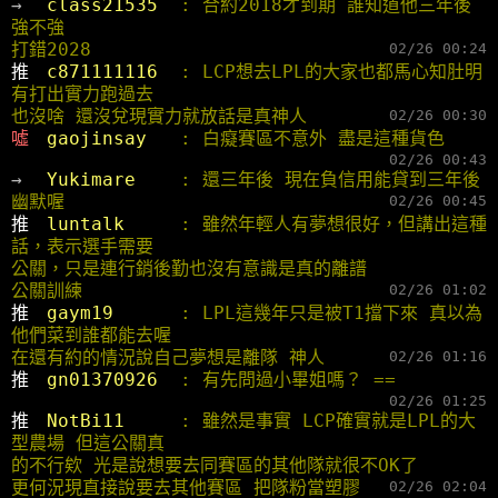
→ 
class21535  
: 合約2018才到期 誰知道他三年後
強不強
打錯2028
02/26 00:24
推 
c871111116  
: LCP想去LPL的大家也都馬心知肚明 
有打出實力跑過去
也沒啥 還沒兌現實力就放話是真神人
02/26 00:30
噓 
gaojinsay   
: 白癡賽區不意外 盡是這種貨色
02/26 00:43
→ 
Yukimare    
: 還三年後 現在負信用能貸到三年後 
幽默喔
02/26 00:45
推 
luntalk     
: 雖然年輕人有夢想很好，但講出這種
話，表示選手需要
公關，只是連行銷後勤也沒有意識是真的離譜
公關訓練
02/26 01:02
推 
gaym19      
: LPL這幾年只是被T1擋下來 真以為
他們菜到誰都能去喔
在還有約的情況說自己夢想是離隊 神人
02/26 01:16
推 
gn01370926  
: 有先問過小畢姐嗎？ ==
02/26 01:25
推 
NotBi11     
: 雖然是事實 LCP確實就是LPL的大
型農場 但這公關真
的不行欸 光是說想要去同賽區的其他隊就很不OK了
更何況現直接說要去其他賽區 把隊粉當塑膠
02/26 02:04