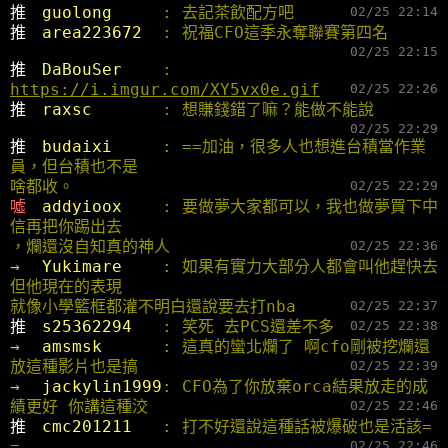
推 
guolong     
: 去記茶飲配方吧
02/25 22:14
推 
area223672  
: 祝福CFO這季永奪聯賽第四名
02/25 22:15
推 
DaBouSer    
: 
https://i.imgur.com/XY5vx0e.gif
02/25 22:26
推 
raxsc       
: 想賺錢錯了嘛？能做不能說
02/25 22:29
推 
budaixi     
: ==加油，很多人也想進台積當作業
員，但台積也不是
啥都收。
02/25 22:29
噓 
addyioox    
: 要做夢大家都可以，我也做夢買下中
信再把你踢出去
，爛還沒自知真的神人
02/25 22:36
→ 
Yukimare    
: 如果有實力大部分人都會叫他趕快去 
但他現在的表現
就像小學籃框都灌不明白還說要去打nba
02/25 22:37
推 
s25362294   
: 笑死 去PCS還差不多
02/25 22:38
→ 
amsmsk      
: 這真的蠻北爛了 啊cfo剛被挖爛還
放這種影片也是搞
02/25 22:39
→ 
jackylin1999
: CFO為了你放棄orca結果放走的成
績更好 你講這種洨
02/25 22:46
推 
cmc201211   
: 打不好還說這種話被爆破也是活該= 
=
02/25 22:46