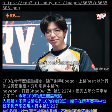
https://cdn2.ettoday.net/images/8635/e8635
303.png
CFO在今年歷經重組後，除了射手Doggo、上路Rest以外其
他成員都重組，分別引進中路Pu
ngyeon、打野Shad0w 及 輔助2274。但與去年充滿宰制
力不同，
今年CFO可謂是開局就陷
入膠著，不僅成績名列LCP的後段班，幾乎在所有賽事中也
找不到亮眼表現，
其中輔助227
4許多謎之操作更是被粉絲非議，不斷喊著希望能換回