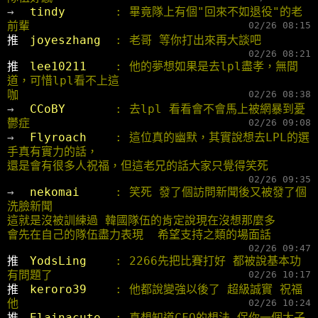
→ 
tindy       
: 畢竟隊上有個"回來不如退役"的老
前輩
02/26 08:15
推 
joyeszhang  
: 老哥 等你打出來再大談吧
02/26 08:21
推 
lee10211    
: 他的夢想如果是去lpl盡孝，無間
道，可惜lpl看不上這
咖
02/26 08:38
→ 
CCoBY       
: 去lpl 看看會不會馬上被網暴到憂
鬱症
02/26 09:08
→ 
Flyroach    
: 這位真的幽默，其實說想去LPL的選
手真有實力的話，
還是會有很多人祝福，但這老兄的話大家只覺得笑死
02/26 09:35
→ 
nekomai     
: 笑死 發了個訪問新聞後又被發了個
洗臉新聞
這就是沒被訓練過 韓國隊伍的肯定說現在沒想那麼多
會先在自己的隊伍盡力表現  希望支持之類的場面話
02/26 09:47
推 
YodsLing    
: 2266先把比賽打好 都被說基本功
有問題了
02/26 10:17
推 
keroro39    
: 他都說變強以後了 超級誠實 祝福
他
02/26 10:24
推 
Elainacute  
: 真想知道CFO的想法 保你一個太子 