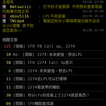
去個毛
02/26 13:56
推 
Bmtswiiii   
: 打不好才是原罪 不然想去更高等級
的聯賽也很正常
02/26 15:44
噓 
obov5116    
: LPL不收菜逼
02/26 18:21
推 
TWidpd      
: 電競武則天小畢姊再強也銷不出去 
比小C還爛 真不知
道怎麼去==
02/26 22:54
相關文章
125
[情報] CFO FB Call up, 2274
34
Re: [閒聊] 2274:未來變強，想去LPL
58
[閒聊] CFO 2274 Call Up影片
6
[閒聊] 2274:未來變強，想去LPL
11
[閒聊] 2274去LPL可以打哪隊
11
[閒聊] 2274看誰學的輔助
30
[閒聊] 所以cfo到底看上了2274甚麼東西？
66
[閒聊] CFO輔助能找誰