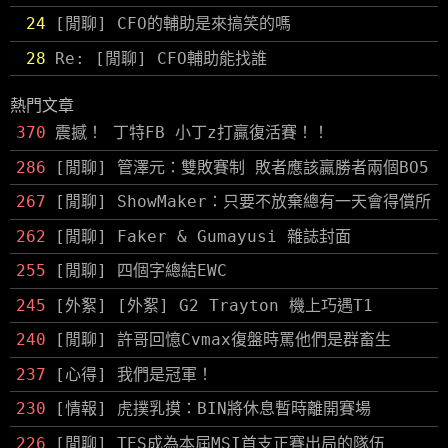
24
[閒聊] CFO的輔助是來搞笑的嗎
28
Re: [閒聊] CFO輔助能找誰
熱門文章
370
震撼！ 丁特FB 小丁z打贏復活賽！！
286
[閒聊] 管澤元：雙敗賽制 敗者應該贏勝者兩個BO5
267
[閒聊] ShowMaker：只要不放棄總有一天會得償所
262
[閒聊] Faker & Gumayusi 雜誌封面
255
[閒聊] 四個字總結EWC
245
[外絮] [外絮] G2 Trayton 機上巧遇T1
240
[閒聊] 許哥回憶Cvmax復盤時罵他們是群畜生
237
[心得] 我們是冠軍！
230
[情報] 虎撲乳摸：BIN將休息暫時離開賽場
226
[閒聊] TES成為本屆MSI首支正賽出局的隊伍