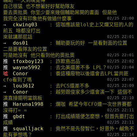
輔助 一天到晚覺得
自己很猛 也不想著好好幫助隊友
要去奧批奧 你至少要來幾個輔助屌開的畫面 但是他
我完全沒有印象他有做過什麼事
02/25 22:00
→ 
ckwing03    
: 這咖應該是lol史上又爛又狂的人的
前五 啥都沒打出
來就講那屁話
02/25 22:01
→ 
dos01       
: 輔助要玩的好 一是看對面的位置 
二是要看隊友的位置
可是她沒有 他只看到他的奧批奧
02/25 22:01
推 
tfoxboy123  
: 詐欺島出品
02/25 22:02
推 
wayne5992   
: 去北美還差不多 LPL？
02/25 22:04
噓 
Conor       
: 養這種廢物以後還會去LPL當共匪 
cfo看到了嗎
02/25 22:07
→ 
lou3612     
: 去PCS還差不多
02/25 22:09
→ 
Conor       
: 越勞跟俊家多少還會演一下 這個不
演直接擺明當跳板
02/25 22:10
推 
Haruna1998  
: 爛咖 希望今年CFO連一次世界賽都
沒得打= =
02/25 22:11
推 
gbdt        
: 打出成績隨便怎麼想，但首先要打出
成績
02/25 22:11
推 
squalljack  
: 竟然不是先發智仁，好意外，鹹魚不
能有夢想嗎？
02/25 22:14