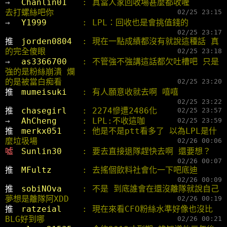
→ 
Chanlin01   
: 真當人家回收場甚麼都收喔
去打螺絲吧你
02/25 23:15
→ 
Y1999       
: LPL：回收也是會挑值錢的
02/25 23:17
推 
jorden0804  
: 現在一點成績都沒有就說這種話 真
的完全傻眼
02/25 23:18
→ 
as3366700   
: 不管強不強講這話都欠吐槽吧 只是
強的是粉絲崩潰 爛
的是被當白痴看
02/25 23:20
推 
mumeisuki   
: 有人願意收就去啊 嘻嘻
02/25 23:22
推 
chasegirl   
: 2274慘遭2486化
02/25 23:57
→ 
AhCheng     
: LPL:不收這咖
02/25 23:59
推 
merkx051    
: 他是不是ptt看多了 以為LPL是什
麼垃圾場
02/26 00:06
噓 
Sunlin30    
: 要去直接退隊趕快去啊 還要想？
02/26 00:07
推 
MFultz      
: 去搖個飲料社會化一下吧底迪
02/26 00:09
推 
sobiNOva    
: 不是 到底誰會在還沒離隊就說自己
夢想是離隊阿XDD
02/26 00:19
推 
ratzeial    
: 現在來看CFO粉絲水準好像也沒比
BLG好到哪
02/26 00:21